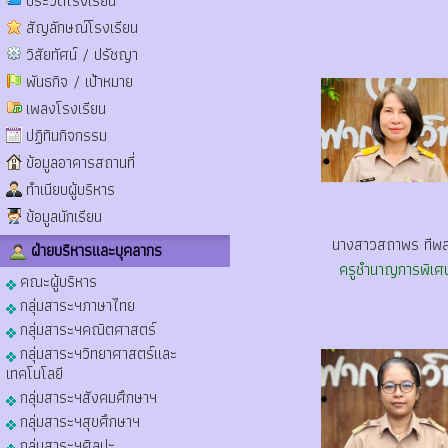
ประวัติโรงเรียน
สัญลักษณ์โรงเรียน
วิสัยทัศน์ / ปรัชญา
พันธกิจ / เป้าหมาย
เพลงโรงเรียน
ปฏิทินกิจกรรม
ข้อมูลอาคารสถานที่
ทำเนียบผู้บริหาร
ข้อมูลนักเรียน
นางสาวสถาพร ทีพ
ฝ่ายบริหารและบุคลากร
ครูชำนาญการพิเศ
คณะผู้บริหาร
กลุ่มสาระฯภาษาไทย
กลุ่มสาระฯคณิตศาสตร์
กลุ่มสาระฯวิทยาศาสตร์และ
เทคโนโลยี
กลุ่มสาระฯสังคมศึกษาฯ
กลุ่มสาระฯสุขศึกษาฯ
กลุ่มสาระฯศิลปะ