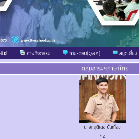
ันธ์
ภาพกิจกรรม
ถาม-ตอบ(Q&A)
สมุดเยี่ยม
กลุ่มสาระฯภาษาไทย
นายกฤติเดช ปั๋นเกี๋ยง
ครู