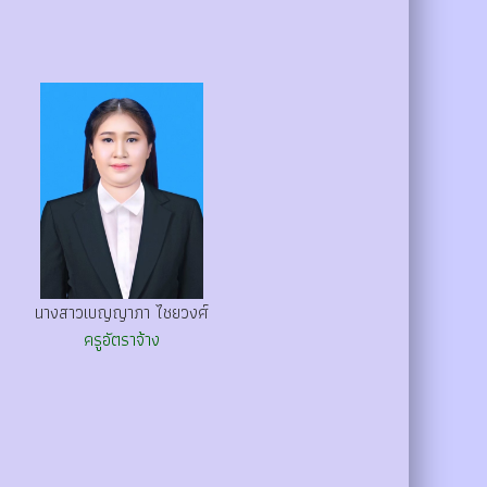
นางสาวเบญญาภา ไชยวงศ์
ครูอัตราจ้าง