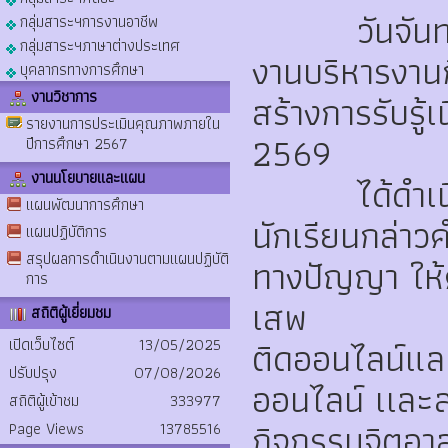
วันจันทร์ที่
กลุ่มสาระฯการงานอาชีพ
กลุ่มสาระฯภาษาต่างประเทศ
งานบริหารงานก
บุคลากรทางการศึกษา
สร้างการรับรู้
งานวิชาการ
รายงานการประเมินคุณภาพภายใน
2569
ปีการศึกษา 2567
งานนโยบายและแผน
ได้ดำเนินกา
แผนพัฒนาการศึกษา
นักเรียนกล่าวค
แผนปฏิบัติการ
สรุปผลการดำเนินงานตามแผนปฏิบัติ
ทางปัญญา ให้ค
การ
เสพ
สถิติผู้เยี่ยมชม
ติดออนไลน์และ
เปิดเว็บไซต์
13/05/2025
ปรับปรุง
07/08/2026
ออนไลน์ เเละส
สถิติผู้เข้าชม
333977
กิจกรรมจิตอา
Page Views
13785516