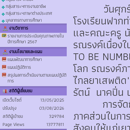
วันศุกร์ที่
กลุ่มสาระฯการงานอาชีพ
กลุ่มสาระฯภาษาต่างประเทศ
โรงเรียนฟากท่
บุคลากรทางการศึกษา
และคณะครู นัก
งานวิชาการ
รายงานการประเมินคุณภาพภายใน
รณรงค์เนื่อง
ปีการศึกษา 2567
งานนโยบายและแผน
TO BE NUMBER
แผนพัฒนาการศึกษา
โลก รณรงค์ภา
แผนปฏิบัติการ
สรุปผลการดำเนินงานตามแผนปฏิบัติ
ไกลยาเสพติด"
การ
รัตน์ นาคปิ่
สถิติผู้เยี่ยมชม
การจัดกิจกร
เปิดเว็บไซต์
13/05/2025
ปรับปรุง
03/08/2026
ภาคส่วนในการป
สถิติผู้เข้าชม
329784
สังคมให้แก่เย
Page Views
13777811